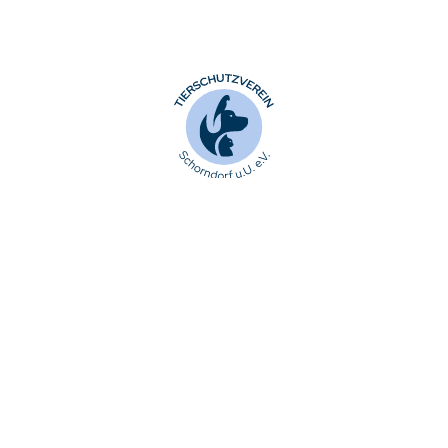
Unser Antrieb
Tiere
Spendenmöglichkeiten
Team
© 2025 Copyright Tierschutzverein Schorndorf und
Umgebung e. V.
Datenschutz