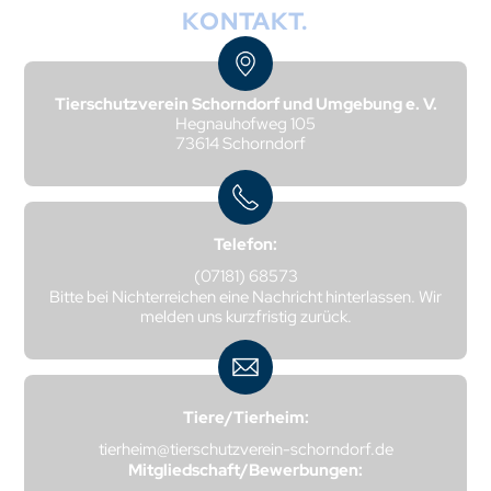
KONTAKT.
Tierschutzverein Schorndorf und Umgebung e. V.
Hegnauhofweg 105
73614 Schorndorf
Telefon:
(07181) 68573
Bitte bei Nichterreichen eine Nachricht hinterlassen. Wir
melden uns kurzfristig zurück.
Tiere/Tierheim:
tierheim@tierschutzverein-schorndorf.de
Mitgliedschaft/Bewerbungen: