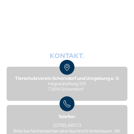
Ihr Weg zu uns.
KONTAKT.
Tierschutzverein Schorndorf und Umgebung e. V.
Hegnauhofweg 105
73614 Schorndorf
Telefon:
(07181) 68573
Bitte bei Nichterreichen eine Nachricht hinterlassen. Wir