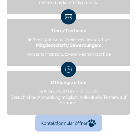
melden uns kurzfristig zurück.
Tiere/Tierheim:
tierheim@tierschutzverein-schorndorf.de
Mitgliedschaft/Bewerbungen:
vorstand@tierschutzverein-schorndorf.de
Öffnungszeiten:
Di & Do: 14:30 Uhr - 17:00 Uhr
Besuch ohne Anmeldung möglich. Individuelle Termine auf
Anfrage.
Kontaktformular öffnen